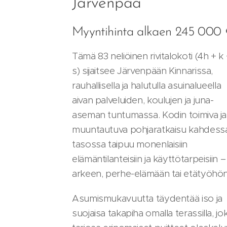
Järvenpää
Myyntihinta alkaen 245 000
Tämä 83 neliöinen rivitalokoti (4h + k
s) sijaitsee Järvenpään Kinnarissa,
rauhallisella ja halutulla asuinalueella
aivan palveluiden, koulujen ja juna-
aseman tuntumassa. Kodin toimiva ja
muuntautuva pohjaratkaisu kahdess
tasossa taipuu monenlaisiin
elämäntilanteisiin ja käyttötarpeisiin –
arkeen, perhe-elämään tai etätyöhön
Asumismukavuutta täydentää iso ja
suojaisa takapiha omalla terassilla, jo