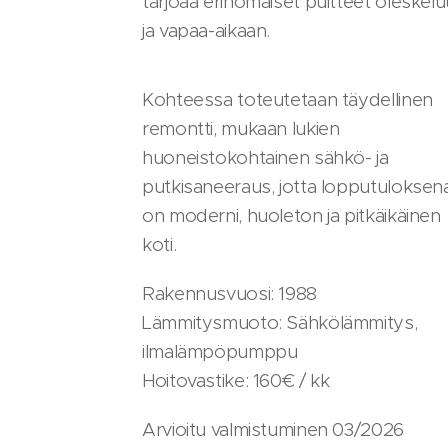
tarjoaa erinomaiset puitteet oleskel
ja vapaa-aikaan.
Kohteessa toteutetaan täydellinen
remontti, mukaan lukien
huoneistokohtainen sähkö- ja
putkisaneeraus, jotta lopputuloksen
on moderni, huoleton ja pitkäikäinen
koti.
Rakennusvuosi: 1988
Lämmitysmuoto: Sähkölämmitys,
ilmalämpöpumppu
Hoitovastike: 160€ / kk
Arvioitu valmistuminen 03/2026