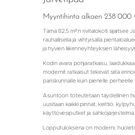
Myyntihinta alkaen 238 000
Tämä 82,5 m²:n rivitalokoti sijaitse
rauhallisella ja viihtyisällä pientaloal
ja hyvien liikenneyhteyksien läheisy
Kodin avara pohjaratkaisu, laadukkaat 
modernit ratkaisut tekevät siitä erin
pariskunnalle kuin pienelle perheelle.
Asuntoon toteutetaan täydellinen hu
uusitaan kaikki pinnat, keittiö, kylp
käyttövesiputket ja sähköjärjestelmä
Lopputuloksena on moderni, huoleton 