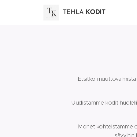
TEHLA
KODIT
Etsitkö muuttovalmis
Uudistamme kodit huolellis
Monet kohteistamme ovat
sävyihin 