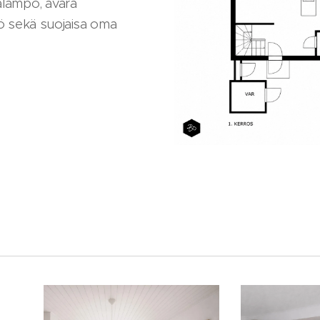
alämpö, avara
tiö sekä suojaisa oma