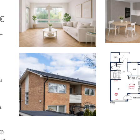
 €
 +
a
.
ka