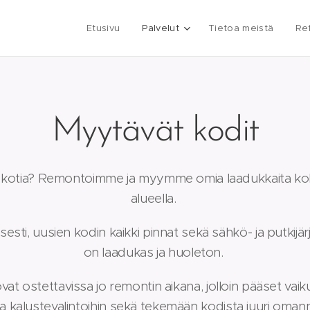
Etusivu
Palvelut
Tietoa meistä
Re
Myytävät kodit
ta kotia? Remontoimme ja myymme omia laadukkaita 
alueella.
esti, uusien kodin kaikki pinnat sekä sähkö- ja putkijär
on laadukas ja huoleton.
 ostettavissa jo remontin aikana, jolloin pääset vaik
ja kalustevalintoihin sekä tekemään kodista juuri oman