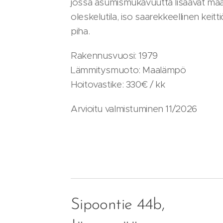
jossa asumismukavuutta lisäävät ma
oleskelutila, iso saarekkeellinen keit
piha.
Rakennusvuosi: 1979
Lämmitysmuoto: Maalämpö
Hoitovastike: 330€ / kk
Arvioitu valmistuminen 11/2026
Sipoontie 44b,