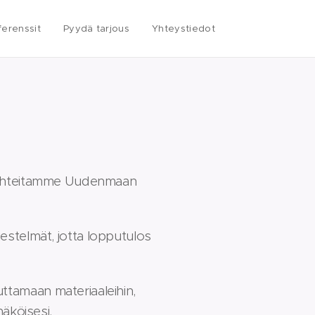
ferenssit
Pyydä tarjous
Yhteystiedot
kohteitamme Uudenmaan
jestelmät, jotta lopputulos
uttamaan materiaaleihin,
näköisesi.