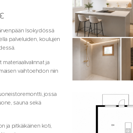
 €
e Järvenpään Isokydössä
ueella palveluiden, koulujen
ydessä.
materiaalivalinnat ja
omaisen vaihtoehdon niin
oneistoremontti, jossa
yhuone, sauna sekä
.
ja pitkäikäinen koti,