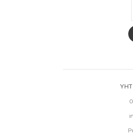
YHT
📞 0
✉️ in
📍 Pu