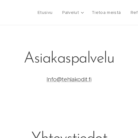
Etusivu
Palvelut
Tietoa meistä
Ref
Asiakaspalvelu
Info@tehlakodit.fi