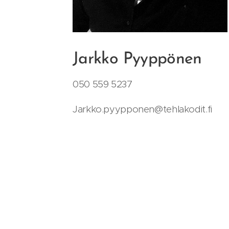
Jarkko Pyyppönen
050 559 5237
Jarkko.pyypponen@tehlakodit.fi