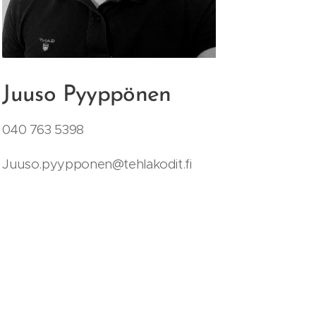
Juuso Pyyppönen
040 763 5398
Juuso.pyypponen@tehlakodit.fi